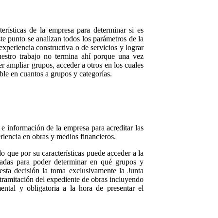
erísticas de la empresa para determinar si es
te punto se analizan todos los parámetros de la
periencia constructiva o de servicios y lograr
estro trabajo no termina ahí porque una vez
er ampliar grupos, acceder a otros en los cuales
ible en cuantos a grupos y categorías.
 información de la empresa para acreditar las
eriencia en obras y medios financieros.
o que por su características puede acceder a la
lizadas para poder determinar en qué grupos y
esta decisión la toma exclusivamente la Junta
a tramitación del expediente de obras incluyendo
ntal y obligatoria a la hora de presentar el