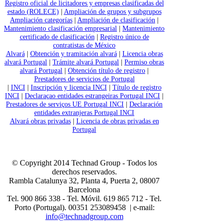
Registro oficial de licitadores y empresas clasificadas del
estado (ROLECE)
|
Ampliación de grupos y subgrupos
Ampliación categorías
|
Ampliación de clasificación
|
Mantenimiento clasificación empresarial
|
Mantenimiento
certificado de clasificación
|
Registro único de
contratistas de México
Alvará
|
Obtención y tramitación alvará
|
Licencia obras
alvará Portugal
|
Trámite alvará Portugal
|
Permiso obras
alvará Portugal
|
Obtención título de registro
|
Prestadores de servicios de Portugal
|
INCI
|
Inscripción y licencia INCI
|
Título de registro
INCI
|
Declaraçao entidades estrangeiras Portugal INCI
|
Prestadores de serviços UE Portugal INCI
|
Declaración
entidades extranjeras Portugal INCI
Alvará obras privadas
|
Licencia de obras privadas en
Portugal
© Copyright 2014 Technad Group - Todos los
derechos reservados.
Rambla Catalunya 32, Planta 4, Puerta 2, 08007
Barcelona
Tel. 900 866 338 - Tel. Móvil. 619 865 712 - Tel.
Porto (Portugal). 00351 253089458 | e-mail:
info@technadgroup.com