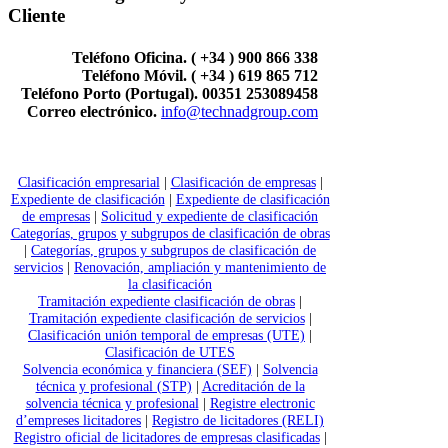
Cliente
Teléfono Oficina. ( +34 ) 900 866 338
Teléfono Móvil. ( +34 ) 619 865 712
Teléfono Porto (Portugal). 00351 253089458
Correo electrónico.
info@technadgroup.com
Clasificación empresarial
|
Clasificación de empresas
|
Expediente de clasificación
|
Expediente de clasificación
de empresas
|
Solicitud y expediente de clasificación
Categorías, grupos y subgrupos de clasificación de obras
|
Categorías, grupos y subgrupos de clasificación de
servicios
|
Renovación, ampliación y mantenimiento de
la clasificación
Tramitación expediente clasificación de obras
|
Tramitación expediente clasificación de servicios
|
Clasificación unión temporal de empresas (UTE)
|
Clasificación de UTES
Solvencia económica y financiera (SEF)
|
Solvencia
técnica y profesional (STP)
|
Acreditación de la
solvencia técnica y profesional
|
Registre electronic
d’empreses licitadores
|
Registro de licitadores (RELI)
Registro oficial de licitadores de empresas clasificadas
|