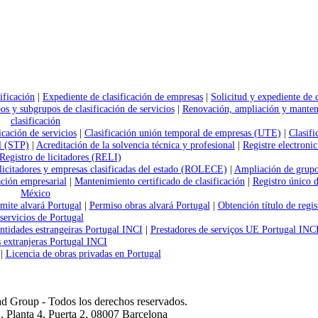
ificación
|
Expediente de clasificación de empresas
|
Solicitud y expediente de c
os y subgrupos de clasificación de servicios
|
Renovación, ampliación y manten
clasificación
icación de servicios
|
Clasificación unión temporal de empresas (UTE)
|
Clasif
al (STP)
|
Acreditación de la solvencia técnica y profesional
|
Registre electroni
Registro de licitadores (RELI)
 licitadores y empresas clasificadas del estado (ROLECE)
|
Ampliación de grupo
ción empresarial
|
Mantenimiento certificado de clasificación
|
Registro único d
México
mite alvará Portugal
|
Permiso obras alvará Portugal
|
Obtención título de regis
servicios de Portugal
ntidades estrangeiras Portugal INCI
|
Prestadores de serviços UE Portugal INC
s extranjeras Portugal INCI
|
Licencia de obras privadas en Portugal
 Group - Todos los derechos reservados.
 Planta 4, Puerta 2, 08007 Barcelona