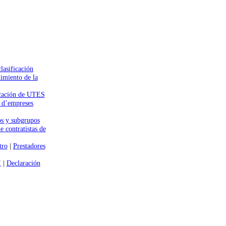
lasificación
imiento de la
icación de UTES
c d’empreses
s y subgrupos
e contratistas de
tro
|
Prestadores
I
|
Declaración