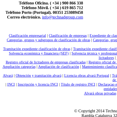
Teléfono Oficina. ( +34 ) 900 866 338
Teléfono Móvil. ( +34 ) 619 865 712
Teléfono Porto (Portugal). 00351 253089458
Correo electrónico.
info@technadgroup.com
Clasificación empresarial
|
Clasificación de empresas
|
Expediente de clas
Categorías, grupos y subgrupos de clasificación de obras
|
Categorías, grup
Tramitación expediente clasificación de obras
|
Tramitación expediente clasif
Solvencia económica y financiera (SEF)
|
Solvencia técnica y profesion
licitadores
|
Registro oficial de licitadores de empresas clasificadas
|
Registro oficial de
Ampliación categorías
|
Ampliación de clasificación
|
Mantenimiento clasifica
Alvará
|
Obtención y tramitación alvará
|
Licencia obras alvará Portugal
|
Trá
de 
|
INCI
|
Inscripción y licencia INCI
|
Título de registro INCI
|
Declaraçao e
entidade
Alvará obras privadas
© Copyright 2014 Technad
Rambla Catalunya 32,