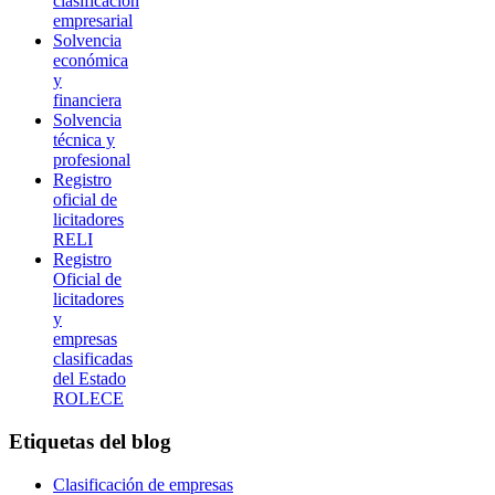
clasificación
empresarial
Solvencia
económica
y
financiera
Solvencia
técnica y
profesional
Registro
oficial de
licitadores
RELI
Registro
Oficial de
licitadores
y
empresas
clasificadas
del Estado
ROLECE
Etiquetas
del blog
Clasificación de empresas